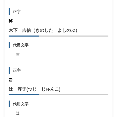
正字
木下 吉信（きのした よしのぶ）
代用文字
吉
正字
辻 淳子(つじ じゅんこ)
代用文字
辻