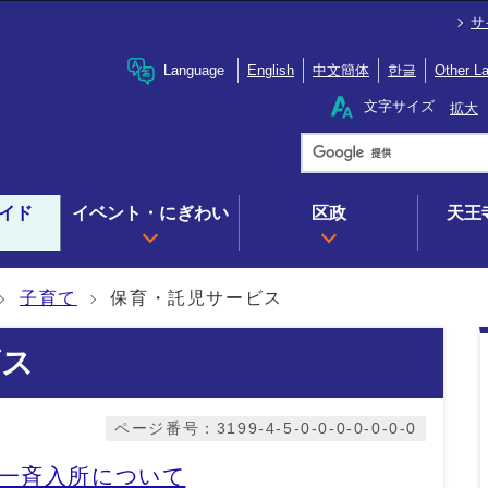
サ
Language
English
中文簡体
한글
Other L
文字サイズ
拡大
イド
イベント・にぎわい
区政
天王
子育て
保育・託児サービス
ビス
ページ番号：3199-4-5-0-0-0-0-0-0-0
）一斉入所について