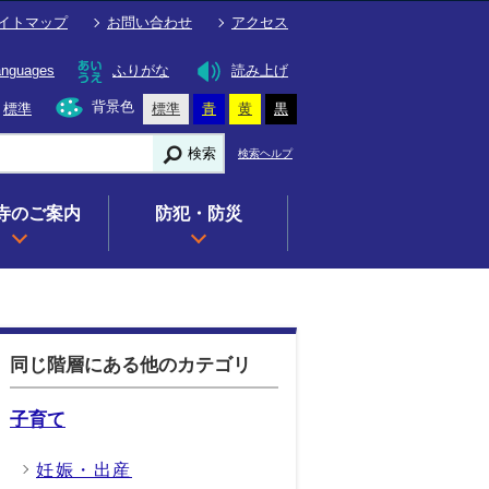
イトマップ
お問い合わせ
アクセス
anguages
ふりがな
読み上げ
背景色
標準
標準
青
黄
黒
検索
検索ヘルプ
寺のご案内
防犯・防災
同じ階層にある他のカテゴリ
子育て
妊娠・出産