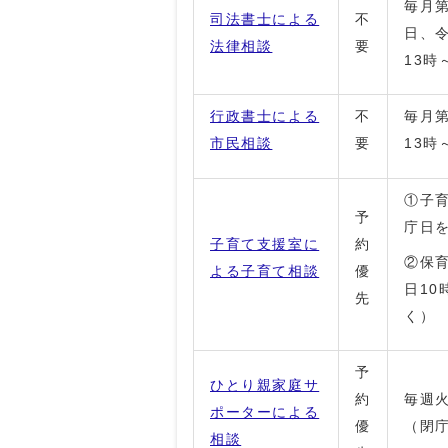
毎月第
司法書士による
不
日、令
法律相談
要
13時
行政書士による
不
毎月第
市民相談
要
13時
①子育
予
庁日
子育て支援室に
約
②保
よる子育て相談
優
日10
先
く）
予
ひとり親家庭サ
約
毎週火
ポーターによる
優
（閉
相談