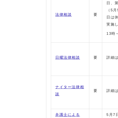
日、
（5月
法律相談
要
日は休
実施
13時
日曜法律相談
要
詳細
ナイター法律相
要
詳細
談
弁護士による
5月7