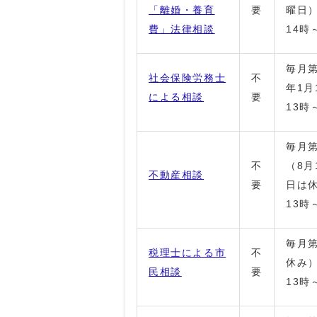
「離婚・養育
要
曜日
費」法律相談
14時
毎月第
社会保険労務士
不
年1月
による相談
要
13時
毎月第
不
（8月
不動産相談
要
日は
13時
毎月第
税理士による市
不
休み
民相談
要
13時