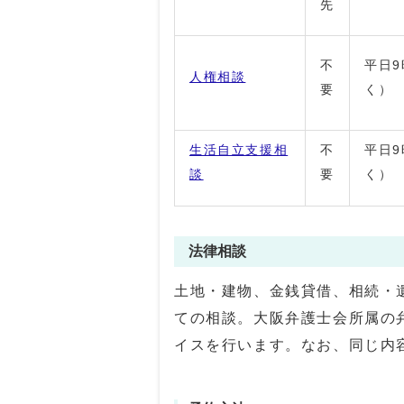
先
不
平日9
人権相談
要
く）
生活自立支援相
不
平日9
談
要
く）
法律相談
土地・建物、金銭貸借、相続・
ての相談。大阪弁護士会所属の
イスを行います。なお、同じ内