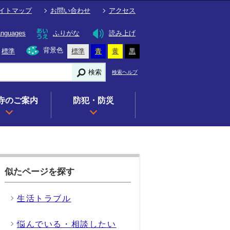
イトマップ
お問い合わせ
アクセス
anguages
ふりがな
読み上げ
背景色
標準
標準
青
黄
黒
検索
検索ヘルプ
寺のご案内
防犯・防災
似たページを探す
生活トラブル
悩んでいる・相談したい