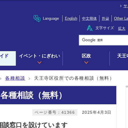
サ
Language
English
中文簡体
한글
Other L
文字サイズ
拡大
イド
イベント・にぎわい
区政
天王
各種相談
天王寺区役所での各種相談（無料）
各種相談（無料）
ページ番号：41366
2025年4月3日
相談窓口を設けています