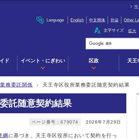
サ
Language
English
中文簡体
한글
Other L
文字サイズ
拡大
イド
イベント・にぎわい
区政
天王
業務委託関係
天王寺区役所業務委託随意契約結果
委託随意契約結果
ページ番号：679074
2026年7月29日
要綱
に基づき、天王寺区役所において契約を行っ