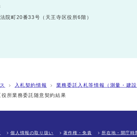
課
真法院町20番33号（天王寺区役所6階）
ス
入札契約情報
業務委託入札等情報（測量・建設
区役所業務委託随意契約結果
方
個人情報の取り扱い
著作権・免責
所在地・開庁時