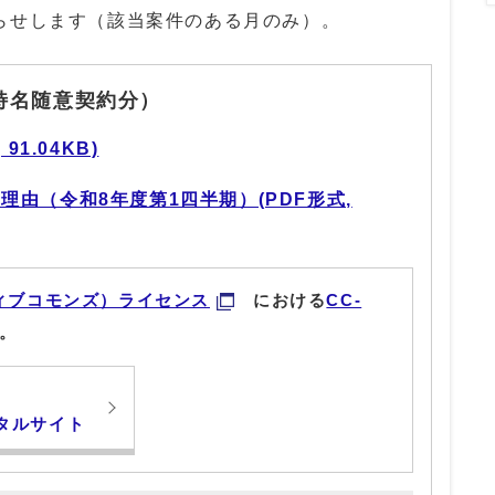
らせします（該当案件のある月のみ）。
特名随意契約分）
91.04KB)
由（令和8年度第1四半期）(PDF形式,
ィブコモンズ）ライセンス
における
CC-
。
タルサイト