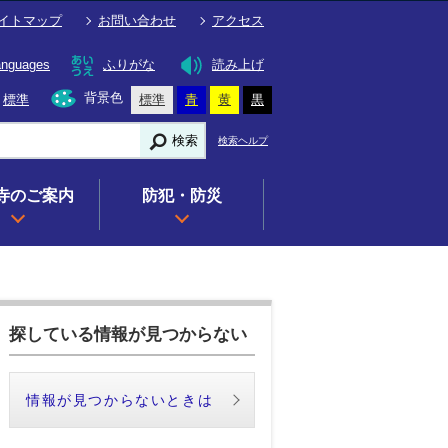
イトマップ
お問い合わせ
アクセス
anguages
ふりがな
読み上げ
背景色
標準
標準
青
黄
黒
検索
検索ヘルプ
寺のご案内
防犯・防災
探している情報が見つからない
情報が見つからないときは