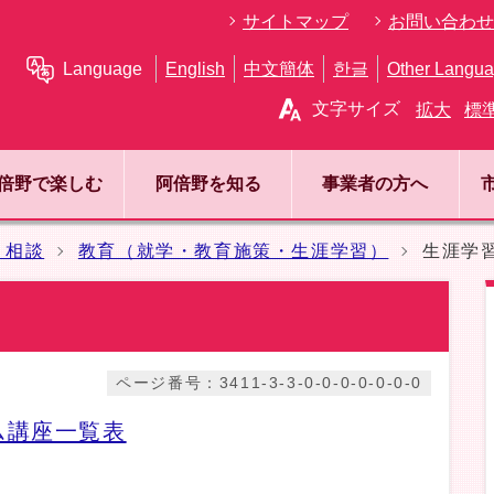
サイトマップ
お問い合わせ
Language
English
中文簡体
한글
Other Langu
文字サイズ
拡大
標
倍野で楽しむ
阿倍野を知る
事業者の方へ
・相談
教育（就学・教育施策・生涯学習）
生涯学
ページ番号：3411-3-3-0-0-0-0-0-0-0
ム講座一覧表