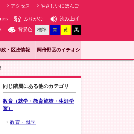
アクセス
やさしいにほんご
ages
ふりがな
読み上げ
背景色
準
標準
青
黄
黒
市政・区政情報
阿倍野区のイチオシ
習
同じ階層にある他のカテゴリ
教育（就学・教育施策・生涯学
習）
教育・就学