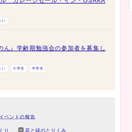
ル ガレージセール・イン・OSAKA
たい
のん』学齢期勉強会の参加者を募集し
たい
小学生
中学生
会
イベントの報告
くり
花と緑のとりくみ