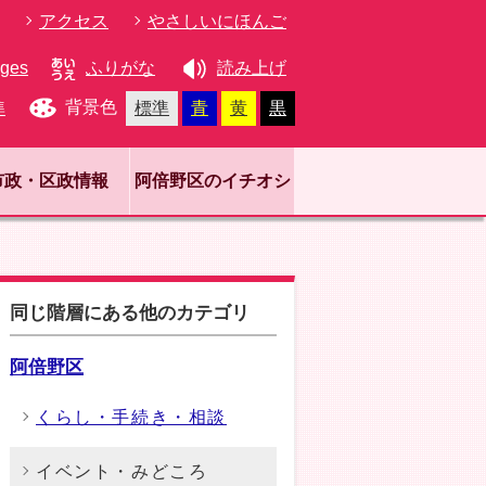
アクセス
やさしいにほんご
ages
ふりがな
読み上げ
背景色
準
標準
青
黄
黒
市政・区政情報
阿倍野区のイチオシ
同じ階層にある他のカテゴリ
阿倍野区
くらし・手続き・相談
イベント・みどころ