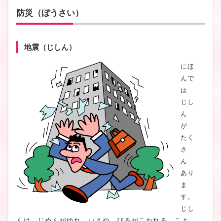
防災（ぼうさい）
地震（じしん）
にほ
んで
は
じし
ん
が
たく
さ
ん
あり
ま
す。
じし
んは、じめんがゆれ いえや びるがこわれる こと