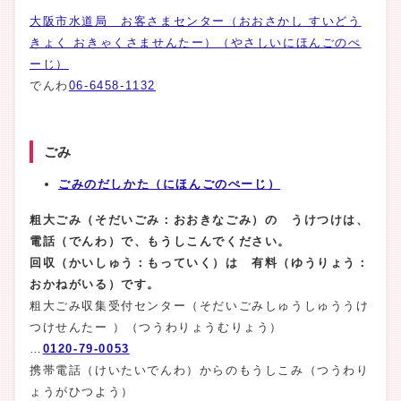
大阪市水道局 お客さまセンター（おおさかし すいどう
きょく おきゃくさませんたー）（やさしいにほんごのぺ
ーじ）
でんわ
06-6458-1132
ごみ
ごみのだしかた
（にほんごのぺーじ
）
粗大ごみ（そだいごみ：おおきなごみ）の うけつけは、
電話（でんわ）で、もうしこんでください。
回収（かいしゅう：もっていく）は 有料（ゆうりょう：
おかねがいる）です。
粗大ごみ収集受付センター（そだいごみしゅうしゅううけ
つけせんたー ）（つうわりょうむりょう）
…
0120-79-0053
携帯電話（けいたいでんわ）からのもうしこみ（つうわり
ょうがひつよう）