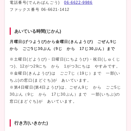
電話番号(でんわばんごう)
06-6622-9986
ファックス番号 06-6621-1412
あいている時間(じかん)
月曜日(げつようび)
から金曜日(きんようび)
ごぜん
9じ
から ごご
5じ
30ぷん（
9じ
から 17じ
30ぷん
）まで
※土曜日(どようび)・日曜日(にちようび)・祝日(しゅくじ
つ)、12がつ29にち から 1がつ3にちは やすみです。
※金曜日(きんようび)は ごご7じ（19じ）まで 一部(い
ちぶ)の窓口(まどぐち)が あいています。
※第4日曜日(第4日ようび)は、ごぜん9じ から ごご5じ
30ぷん（9じ から 17じ30ぷん）まで 一部(いちぶ)の
窓口(まどぐち)が あいています。
行き方(いきかた)