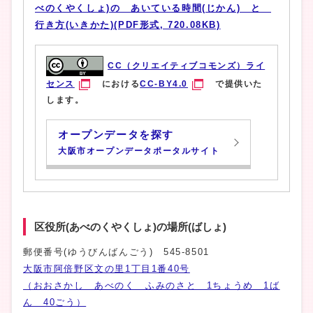
べのくやくしょ)の あいている時間(じかん) と
行き方(いきかた)(PDF形式, 720.08KB)
CC（クリエイティブコモンズ）ライ
センス
における
CC-BY4.0
で提供いた
します。
オープンデータを探す
大阪市オープンデータポータルサイト
区役所(あべのくやくしょ)の場所(ばしょ)
郵便番号(ゆうびんばんごう) 545-8501
大阪市阿倍野区文の里1丁目1番40号
（おおさかし あべのく ふみのさと 1ちょうめ 1ば
ん 40ごう）