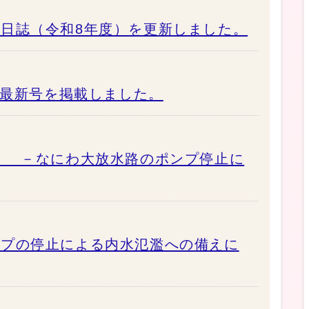
日誌（令和8年度）を更新しました。
s 最新号を掲載しました。
い －なにわ大放水路のポンプ停止に
ンプの停止による内水氾濫への備えに