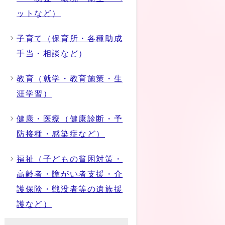
ットなど）
子育て（保育所・各種助成
手当・相談など）
教育（就学・教育施策・生
涯学習）
健康・医療（健康診断・予
防接種・感染症など）
福祉（子どもの貧困対策・
高齢者・障がい者支援・介
護保険・戦没者等の遺族援
護など）