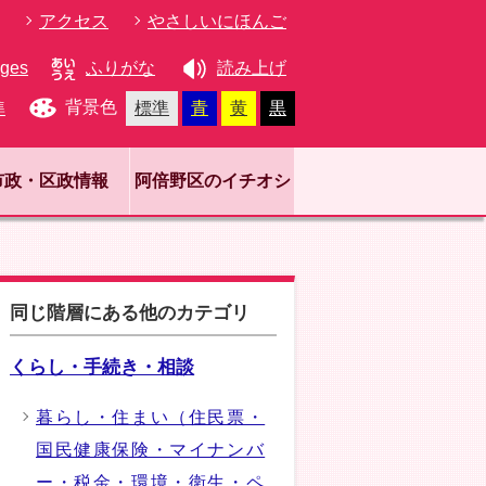
アクセス
やさしいにほんご
ages
ふりがな
読み上げ
背景色
準
標準
青
黄
黒
市政・区政情報
阿倍野区のイチオシ
同じ階層にある他のカテゴリ
くらし・手続き・相談
暮らし・住まい（住民票・
国民健康保険・マイナンバ
ー・税金・環境・衛生・ペ