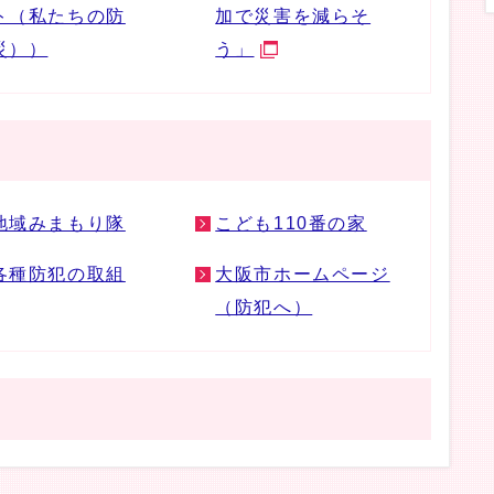
ト（私たちの防
加で災害を減らそ
災））
う」
地域みまもり隊
こども110番の家
各種防犯の取組
大阪市ホームページ
（防犯へ）