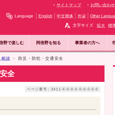
サイトマップ
お問い合わせ
Language
English
中文簡体
한글
Other Langu
文字サイズ
拡大
標
倍野で楽しむ
阿倍野を知る
事業者の方へ
・相談
防災・防犯・交通安全
安全
ページ番号：3411-6-0-0-0-0-0-0-0-0