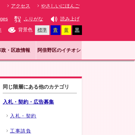
アクセス
やさしいにほんご
ages
ふりがな
読み上げ
背景色
準
標準
青
黄
黒
市政・区政情報
阿倍野区のイチオシ
同じ階層にある他のカテゴリ
入札・契約・広告募集
入札・契約
工事請負