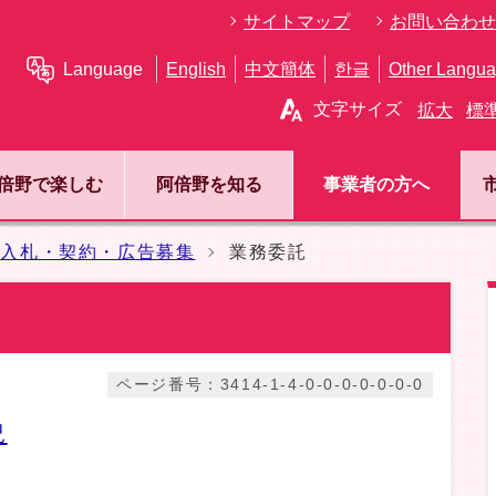
サイトマップ
お問い合わせ
Language
English
中文簡体
한글
Other Langu
文字サイズ
拡大
標
倍野で楽しむ
阿倍野を知る
事業者の方へ
入札・契約・広告募集
業務委託
ページ番号：3414-1-4-0-0-0-0-0-0-0
況