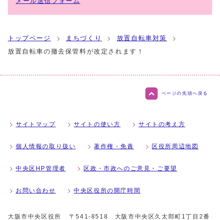
メール送信フォーム
トップページ
まちづくり
放置自転車対策
放置自転車の撤去保管料が改定されます！
ページの先頭へ戻る
サイトマップ
サイトの使い方
サイトの考え方
個人情報の取り扱い
著作権・免責
区役所周辺地図
中央区HP管理者
区政・市政へのご意見・ご要望
お問い合わせ
中央区役所の開庁時間
大阪市中央区役所
〒541-8518 大阪市中央区久太郎町1丁目2番