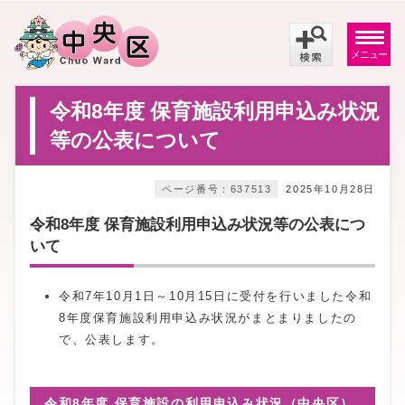
メニュー
令和8年度 保育施設利用申込み状況
等の公表について
ページ番号：637513
2025年10月28日
令和8年度 保育施設利用申込み状況等の公表につ
いて
令和7年10月1日～10月15日に受付を行いました令和
8年度保育施設利用申込み状況がまとまりましたの
で、公表します。
令和8年度 保育施設の利用申込み状況（中央区）