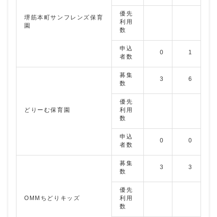
優先
堺筋本町サンフレンズ保育
利用
園
数
申込
0
1
者数
募集
3
6
数
優先
どりーむ保育園
利用
数
申込
0
0
者数
募集
3
3
数
優先
OMMちどりキッズ
利用
数