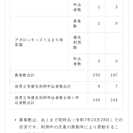
申込
1
3
者数
募集
2
0
数
優先
アポロンキッズうえまち保
利用
育園
数
申込
2
0
者数
募集数合計
250
187
4
保育士等優先利用申込者数合計
8
7
保育士等優先利用申込者数を除く申
160
243
6
込者数合計
募集数は、あくまで現時点（令和7年10月28日）での
目安です。利用中の児童の異動等により変動するこ