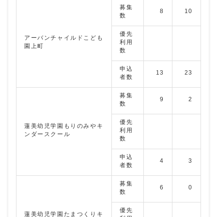
募集
8
10
数
優先
アーバンチャイルドこども
利用
園上町
数
申込
13
23
1
者数
募集
9
2
数
優先
蓮美幼児学園もりのみやキ
利用
ンダースクール
数
申込
4
3
者数
募集
6
0
数
優先
蓮美幼児学園たまつくりキ