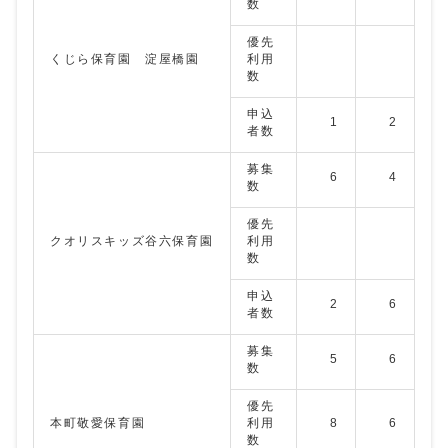
数
優先
くじら保育園 淀屋橋園
利用
数
申込
1
2
者数
募集
6
4
数
優先
クオリスキッズ谷六保育園
利用
数
申込
2
6
者数
募集
5
6
数
優先
本町敬愛保育園
利用
8
6
数