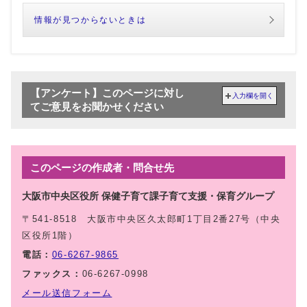
情報が見つからないときは
【アンケート】このページに対し
入力欄を開く
てご意見をお聞かせください
このページの作成者・問合せ先
大阪市中央区役所 保健子育て課子育て支援・保育グループ
〒541-8518 大阪市中央区久太郎町1丁目2番27号（中央
区役所1階）
電話：
06-6267-9865
ファックス：
06-6267-0998
メール送信フォーム