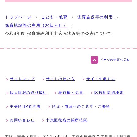
トップページ
こども・教育
保育施設等の利用
保育施設等の利用（お知らせ）
令和8年度 保育施設利用申込み状況等の公表について
ページの先頭へ戻る
サイトマップ
サイトの使い方
サイトの考え方
個人情報の取り扱い
著作権・免責
区役所周辺地図
中央区HP管理者
区政・市政へのご意見・ご要望
お問い合わせ
中央区役所の開庁時間
大阪市中央区役所
〒541-8518 大阪市中央区久太郎町1丁目2番