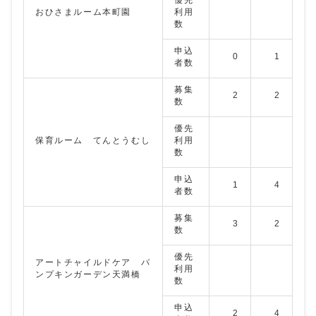
おひさまルーム本町園
利用
数
申込
0
1
者数
募集
2
2
数
優先
保育ルーム てんとうむし
利用
数
申込
1
4
者数
募集
3
2
数
優先
アートチャイルドケア パ
利用
ンプキンガーデン天満橋
数
申込
2
4