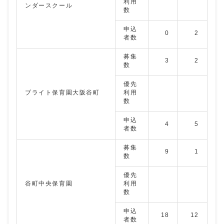
利用
ンダースクール
数
申込
0
2
者数
募集
3
2
数
優先
ブライト保育園大阪谷町
利用
数
申込
4
5
者数
募集
9
1
数
優先
谷町中央保育園
利用
数
申込
18
12
者数