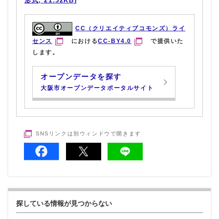
形式, 21.52KB)
CC（クリエイティブコモンズ）ライ
センス
における
CC-BY4.0
で提供いた
します。
オープンデータを探す
大阪市オープンデータポータルサイト
SNSリンクは別ウィンドウで開きます
探している情報が見つからない