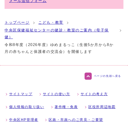
メール送信フォーム
トップページ
こども・教育
中央区保健福祉センターの健診・教室のご案内（母子保
健）
令和8年度（2026年度）ゆめまるっこ（生後5か月から8か
月の赤ちゃんと保護者の交流会）を開催します
ページの先頭へ戻る
サイトマップ
サイトの使い方
サイトの考え方
個人情報の取り扱い
著作権・免責
区役所周辺地図
中央区HP管理者
区政・市政へのご意見・ご要望