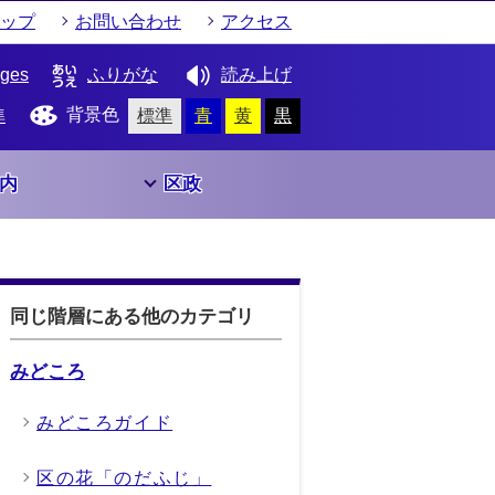
ップ
お問い合わせ
アクセス
ages
ふりがな
読み上げ
背景色
準
標準
青
黄
黒
内
区政
同じ階層にある他のカテゴリ
みどころ
みどころガイド
区の花「のだふじ」