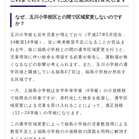
なぜ、玉川小学校区との間で区域変更しないのです
か？
玉川小学校も近年児童が増えており（平成27年5月現在、
14教室14学級）、近い将来教室不足になることが見込ま
れる中、仮に福島小学校との間の通学区域変更を行うと、
児童増加に伴い校舎を増築する必要が発生し、運動場が狭
くなるなどの影響が考えられます。また、玉川小学校の通
学区域と隣接している福島4丁目は、福島小学校が所在す
る区域です。
一方、上福島小学校は全学年単学級（6学級）の小規模校
で統廃合の対象ですが、老朽化した校舎を改築し、通学区
域変更による児童を受け入れることによって、適正規模
（12～24学級）の学校になります。
この通学区域変更によって福島小学校の児童数急増による
教室不足と上福島小学校の小規模校の課題を同時に解消す
ることができます。