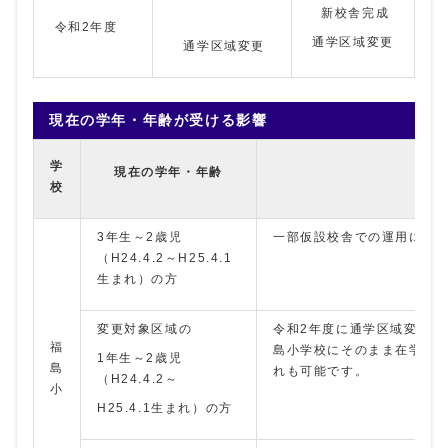
新校舎完成
令和2年度
通学区域変更
通学区域変更
現在の学年・年齢が受ける影響
学
現在の学年・年齢
校
3年生～2歳児
一部仮設校舎での運用になり
（H24.4.2～H25.4.1
生まれ）の方
変更対象区域の
令和2年度に通学区域変更と
福
島小学校にそのまま在学す
1年生～2歳児
島
れも可能です。
（H24.4.2～
小
H25.4.1生まれ）の方