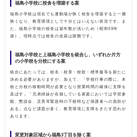
福島小学校に校舎を増築する案
福島小学校は現在でも運動場が狭く校舎を増築すると一層
狭くなり、教育環境として十分とはいえない状況です。ま
た、福島小学校の校舎は築年数が浅いため（昭和59年
築）、現時点では校舎の改築は困難です。
福島小学校と上福島小学校を統合し、いずれか片方
の小学校を分校にする案
統合にあたっては、校名・校章・校歌・標準服等を新たに
決める必要がありますが、加えて、「学校行事の際に、本
校と分校の移動時間が必要となり授業時間の確保に支障を
及ぼす」「兄弟姉妹が在籍している家庭においては学習参
観、懇談会、災害等緊急時の下校時など保護者への負担が
ある」点など課題が多く、教育環境に支障をきたす恐れが
あります。
変更対象区域から福島3丁目を除く案