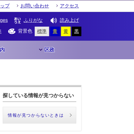
ップ
お問い合わせ
アクセス
ages
ふりがな
読み上げ
背景色
準
標準
青
黄
黒
内
区政
探している情報が見つからない
情報が見つからないときは