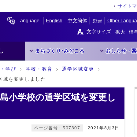
サイトマ
Language
English
中文簡体
한글
Other Langu
文字サイズ
拡大
標
し
まちづくり･みどころ
おしらせ・案
て・学び
学校・教育
通学区域変更
区域を変更しました
福島小学校の通学区域を変更し
ページ番号：507307
2021年8月3日