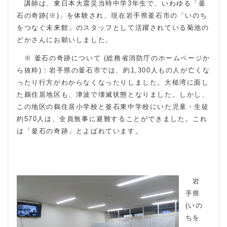
講師は、東日本大震災当時中学3年生で、いわゆる「釜
石の奇跡(※)」を体験され、現在岩手県釜石市の「いのち
をつなぐ未来館」のスタッフとして活躍されている菊池の
どかさんにお願いしました。
※ 釜石の奇跡について (総務省消防庁のホームページか
ら抜粋)：岩手県の釜石市では、約1,300人もの人が亡くな
ったり行方がわからなくなったりしました。大槌湾に面し
た鵜住居地区も、津波で壊滅状態となりました。しかし、
この地区の鵜住居小学校と釜石東中学校にいた児童・生徒
約570人は、全員無事に避難することができました。これ
は「釜石の奇跡」とよばれています。
岩
手県
(いの
ちを