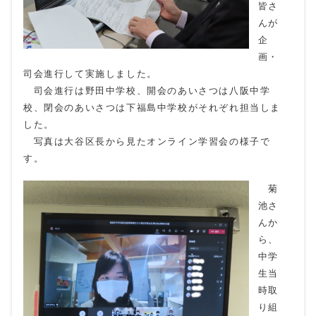
皆さ
んが
企
画・
司会進行して実施しました。
司会進行は野田中学校、開会のあいさつは八阪中学
校、閉会のあいさつは下福島中学校がそれぞれ担当しま
した。
写真は大谷区長から見たオンライン学習会の様子で
す。
菊
池さ
んか
ら、
中学
生当
時取
り組