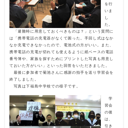
を行
いま
し
た。
「避難時に用意しておくべきものは？」という質問に
は「携帯電話の充電器がなくて困った。手回し式はなか
なか充電できなかったので、電池式の方がいい。また、
携帯電話の充電が切れても使えるように紙ベースの電話
番号簿や、家族を探すためにプリントした写真も用意し
ておいた方がいい」といった回答をいただきました。
最後に参加者で菊池さんに感謝の拍手を送り学習会を
終了しました。
写真は下福島中学校での様子です。
学
習会
の後
は、
引き