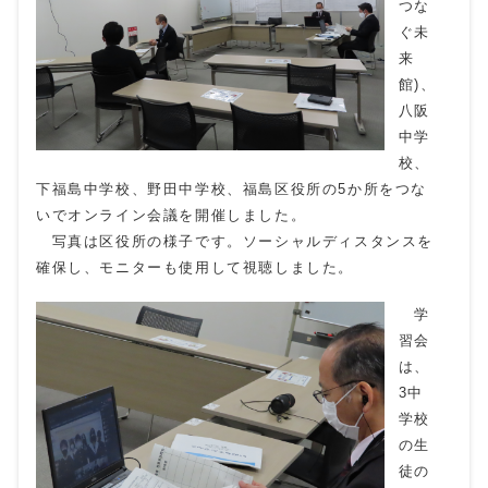
つな
ぐ未
来
館)、
八阪
中学
校、
下福島中学校、野田中学校、福島区役所の5か所をつな
いでオンライン会議を開催しました。
写真は区役所の様子です。ソーシャルディスタンスを
確保し、モニターも使用して視聴しました。
学
習会
は、
3中
学校
の生
徒の