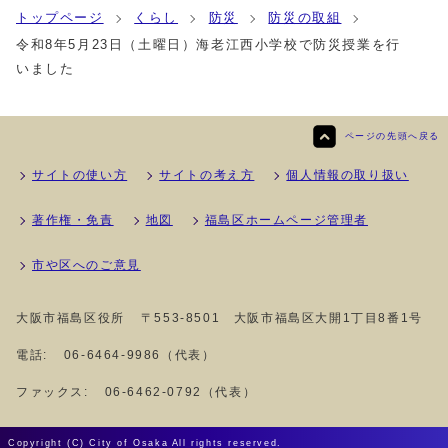
トップページ
くらし
防災
防災の取組
令和8年5月23日（土曜日）海老江西小学校で防災授業を行
いました
ページの先頭へ戻る
サイトの使い方
サイトの考え方
個人情報の取り扱い
著作権・免責
地図
福島区ホームページ管理者
市や区へのご意見
大阪市福島区役所
〒553-8501 大阪市福島区大開1丁目8番1号
電話:
06-6464-9986（代表）
ファックス:
06-6462-0792（代表）
Copyright (C) City of Osaka All rights reserved.