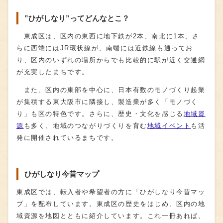
”ひがしなり”ってどんなとこ？
東成区は、区内の東西に地下鉄が2本、南北に1本、さ
らに西端にはJR環状線が、南端には近鉄線も通ってお
り、区内のいずれの場所からでも比較的に駅が近く交通網
が充実したまちです。
また、区内の東部を中心に、日本有数のモノづくり起業
が集積する東大阪市に隣接し、製造業が多く「モノづく
り」も区の特色です。さらに、歴史・文化を感じる
地域資
源
も多く、地域のつながりづくりを育む
地域イベント
も活
発に開催されているまちです。
ひがしなり今昔マップ
東成区では、転入者や希望者の方に「ひがしなり今昔マッ
プ」を配布しています。東成区の歴史をはじめ、区内の地
域資源を地図とともに紹介しています。これ一冊あれば、