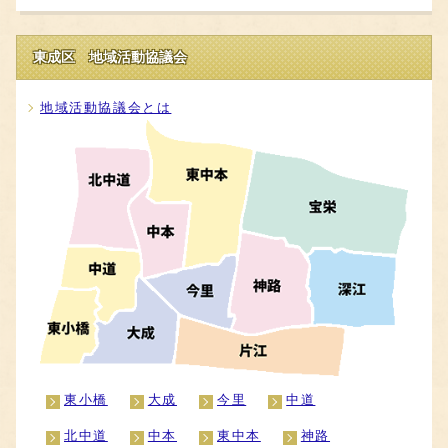
東成区 地域活動協議会
地域活動協議会とは
東小橋
大成
今里
中道
北中道
中本
東中本
神路