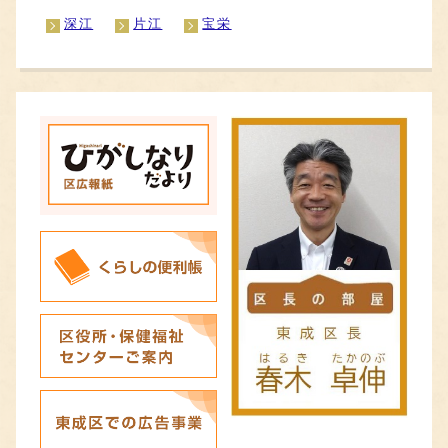
深江
片江
宝栄