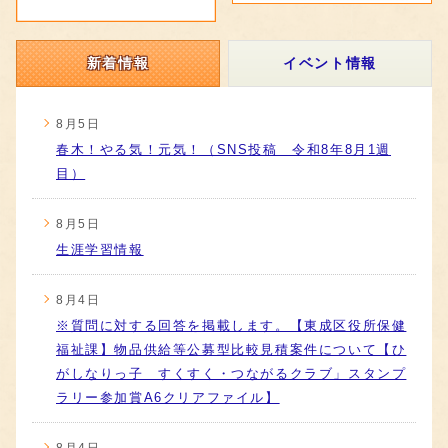
新着情報
イベント情報
8月5日
春木！やる気！元気！（SNS投稿 令和8年8月1週
目）
8月5日
生涯学習情報
8月4日
※質問に対する回答を掲載します。【東成区役所保健
福祉課】物品供給等公募型比較見積案件について【ひ
がしなりっ子 すくすく・つながるクラブ」スタンプ
ラリー参加賞A6クリアファイル】
8月4日