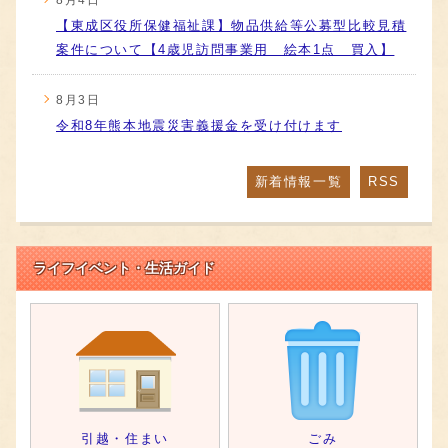
【東成区役所保健福祉課】物品供給等公募型比較見積
案件について【4歳児訪問事業用 絵本1点 買入】
8月3日
令和8年熊本地震災害義援金を受け付けます
新着情報一覧
RSS
ライフイベント・生活ガイド
引越・住まい
ごみ