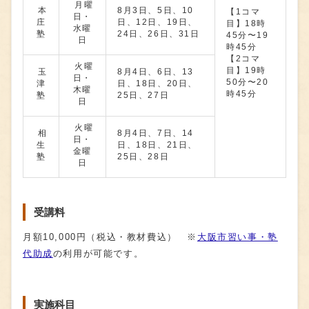
月曜
本
8月3日、5日、10
【1コマ
日・
庄
日、12日、19日、
⽬】18時
水曜
塾
24日、26日、31日
45分〜19
日
時45分
【2コマ
火曜
⽬】19時
玉
8月4日、6日、13
日・
50分〜20
津
日、18日、20日、
木曜
時45分
塾
25日、27日
日
火曜
相
8月4日、7日、14
日・
生
日、18日、21日、
金曜
塾
25日、28日
日
受講料
月額10,000円（税込・教材費込） ※
大阪市習い事・塾
代助成
の利用が可能です。
実施科目