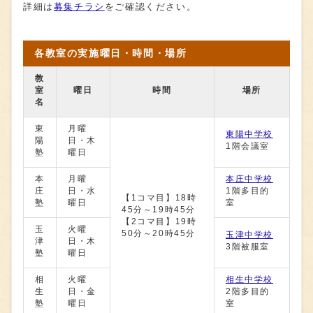
詳細は
募集チラシ
をご確認ください。
各教室の実施曜日・時間・場所
教
室
曜日
時間
場所
名
東
月曜
東陽中学校
陽
日・木
1階会議室
塾
曜日
本
月曜
本庄中学校
庄
日・水
1階多目的
【1コマ目】18時
塾
曜日
室
45分～19時45分
【2コマ目】19時
玉
火曜
50分～20時45分
玉津中学校
津
日・木
3階被服室
塾
曜日
相
火曜
相生中学校
生
日・金
2階多目的
塾
曜日
室