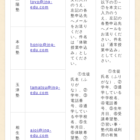
toyo@ing-
以下の①～
陽
のうえ、
edu.com
⑦を本文に
塾
左記の各
入力のう
塾申込先
え、左記の
へメール
各塾申込先
をお送り
へメールを
くださ
お送りくだ
い。件名
さい。件名
本
は「体験
honjo@ing-
は「通常授
庄
授業申込
edu.com
業申込み」
塾
み」とし
としてくだ
てくださ
さい。
い。
①生徒
①生徒
氏名（ふり
氏名（ふ
がな）、②
玉
りが
学年、③通
tamatsu@ing-
津
な）、②
学している
edu.com
塾
学年、③
中学校名、
電話番
④電話番
号、④通
号、⑤生年
学してい
月日、⑥受
る中学校
講希望塾、
名、⑤生
⑦習い事・
年月日、
相
塾代助成利
aioi@ing-
⑥体験希
生
用の有無
edu.com
望塾、⑦
塾