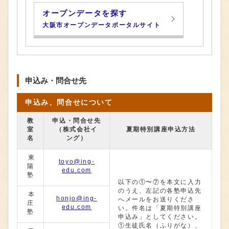
オープンデータを探す
大阪市オープンデータポータルサイト
申込み・問合せ先
申込み、問合せについて
教
申込・問合せ先
室
（株式会社イ
夏期特別講座申込⽅法
名
ング）
東
toyo@ing-
陽
edu.com
塾
以下の①〜⑦を本⽂に⼊⼒
のうえ、左記の各塾申込先
本
honjo@ing-
へメールをお送りくださ
庄
edu.com
い。件名は「夏期特別講座
塾
申込み」としてください。
①⽣徒⽒名（ふりがな）、