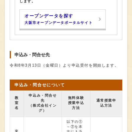
します。
オープンデータを探す
大阪市オープンデータポータルサイト
申込み・問合せ先
令和8年3月13日（金曜日）より申込受付を開始します。
申込み・問合せについて
申込み・問合せ
教
無料体験
先
通常授業申
室
授業申込
（株式会社イン
込方法
名
方法
グ）
以下の①
～⑦を本
東
文に入力