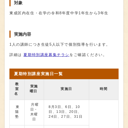
対象
東成区内在住・在学の令和8年度中学1年⽣から3年⽣
実施内容
1⼈の講師につき⽣徒5⼈以下で個別指導を⾏います。
詳細は
夏期特別講座募集チラシ
をご確認ください。
夏期特別講座実施⽇一覧
教
実施
室
実施日
時間
曜日
名
月曜
東
8月3日、6日、10
日・
陽
日、13日、20日、
木曜
塾
24日、27日、31日
日