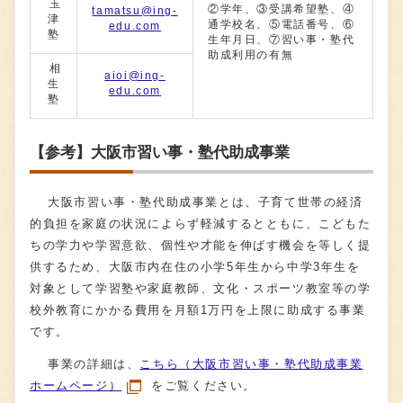
玉
②学年、③受講希望塾、④
tamatsu@ing-
津
通学校名、⑤電話番号、⑥
edu.com
塾
⽣年⽉⽇、⑦習い事・塾代
助成利⽤の有無
相
aioi@ing-
生
edu.com
塾
【参考】大阪市習い事・塾代助成事業
大阪市習い事・塾代助成事業とは、子育て世帯の経済
的負担を家庭の状況によらず軽減するとともに、こどもた
ちの学力や学習意欲、個性や才能を伸ばす機会を等しく提
供するため、大阪市内在住の小学5年生から中学3年生を
対象として学習塾や家庭教師、文化・スポーツ教室等の学
校外教育にかかる費用を月額1万円を上限に助成する事業
です。
事業の詳細は、
こちら（大阪市習い事・塾代助成事業
ホームページ）
をご覧ください。