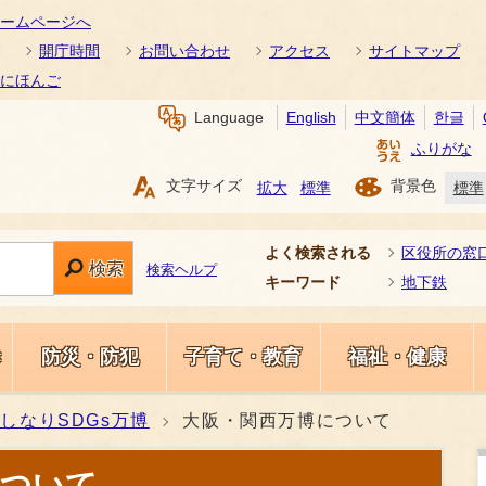
ームページへ
開庁時間
お問い合わせ
アクセス
サイトマップ
にほんご
Language
English
中文簡体
한글
ふりがな
文字サイズ
背景色
拡大
標準
標準
よく検索される
区役所の窓
検索
検索ヘルプ
キーワード
地下鉄
き
防災・防犯
子育て・教育
福祉・健康
しなりSDGs万博
大阪・関西万博について
について