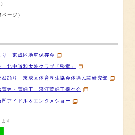
ジ）
8ページ）
）
じり 東成区地車保存会
鼓 北中道和太鼓クラブ「飛童」
流盆踊り 東成区体育厚生協会体操民謡研究部
の菅笠・菅細工 深江菅細工保存会
凸凹アイドル＆エンタメショー
きます