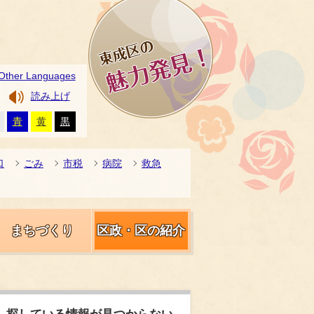
Other Languages
読み上げ
青
黄
黒
口
ごみ
市税
病院
救急
まちづくり
区政・区の紹介