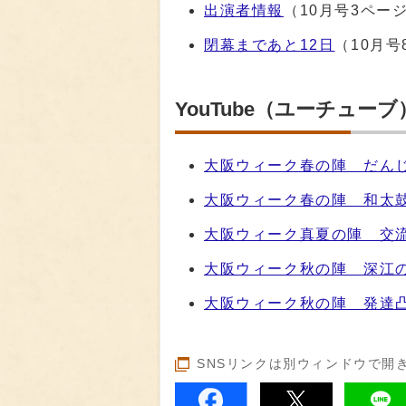
出演者情報
（10月号3ペー
閉幕まであと12日
（10月号
YouTube（ユーチューブ
大阪ウィーク春の陣 だん
大阪ウィーク春の陣 和太
大阪ウィーク真夏の陣 交
大阪ウィーク秋の陣 深江
大阪ウィーク秋の陣 発達
SNSリンクは別ウィンドウで開