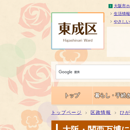
大阪市ホ
生活情報
やさしい
トップ
暮らし・手続
トップページ
区政情報
ひが
大阪・関西万博