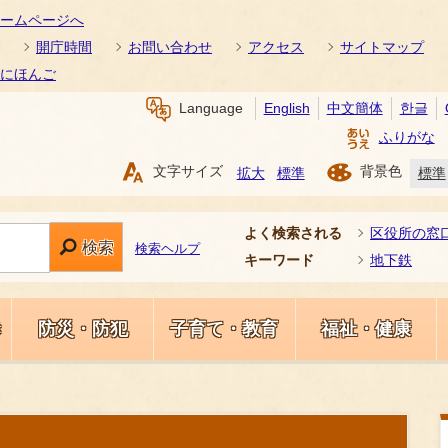
ームページへ
開庁時間
お問い合わせ
アクセス
サイトマップ
にほんご
Language
English
中文簡体
한글
ふりがな
文字サイズ
背景色
拡大
標準
標準
よく検索される
区役所の窓
検索
検索ヘルプ
キーワード
地下鉄
き
防災・防犯
子育て・教育
福祉・健康