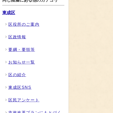
同じ階層にある他のカテゴリ
東成区
区役所のご案内
区政情報
要綱・要領等
お知らせ一覧
区の紹介
東成区SNS
区民アンケート
市政改革プランにもとづく