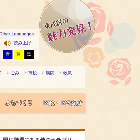
Other Languages
読み上げ
青
黄
黒
口
ごみ
市税
病院
救急
まちづくり
区政・区の紹介