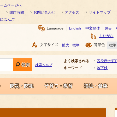
ームページへ
開庁時間
お問い合わせ
アクセス
サイトマップ
にほんご
Language
English
中文簡体
한글
ふりがな
文字サイズ
背景色
拡大
標準
標準
よく検索される
区役所の窓
検索
検索ヘルプ
キーワード
地下鉄
き
防災・防犯
子育て・教育
福祉・健康
連