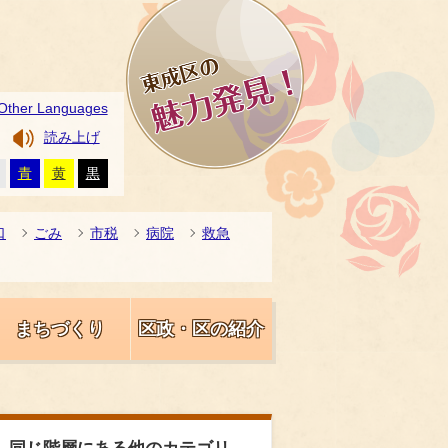
Other Languages
読み上げ
青
黄
黒
口
ごみ
市税
病院
救急
まちづくり
区政・区の紹介