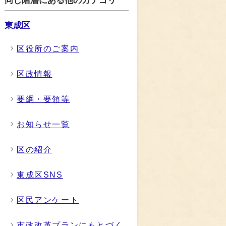
同じ階層にある他のカテゴリ
東成区
区役所のご案内
区政情報
要綱・要領等
お知らせ一覧
区の紹介
東成区SNS
区民アンケート
市政改革プランにもとづく