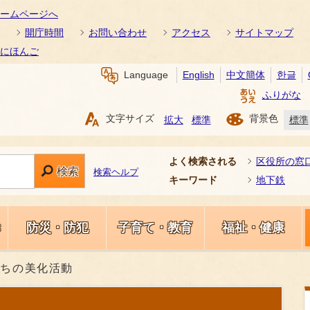
ームページへ
開庁時間
お問い合わせ
アクセス
サイトマップ
にほんご
Language
English
中文簡体
한글
ふりがな
文字サイズ
背景色
拡大
標準
標準
よく検索される
区役所の窓
検索
検索ヘルプ
キーワード
地下鉄
き
防災・防犯
子育て・教育
福祉・健康
まちの美化活動