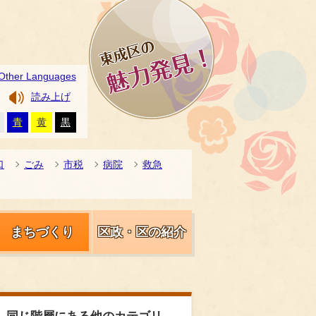
Other Languages
読み上げ
青
黄
黒
口
ごみ
市税
病院
救急
まちづくり
区政・区の紹介