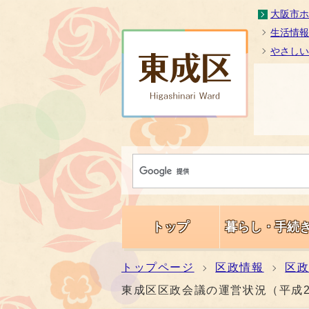
大阪市ホ
生活情報
やさしい
トップ
暮らし・手続
トップページ
区政情報
区
東成区区政会議の運営状況（平成25