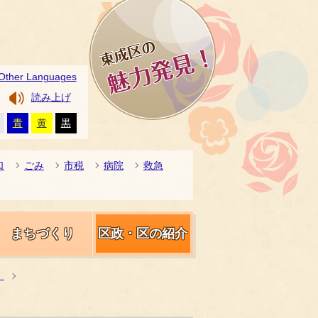
Other Languages
読み上げ
青
黄
黒
口
ごみ
市税
病院
救急
まちづくり
区政・区の紹介
）