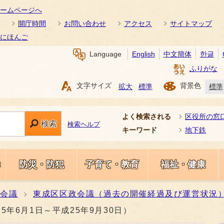
ームページへ
開庁時間
お問い合わせ
アクセス
サイトマップ
にほんご
Language
English
中文簡体
한글
ふりがな
文字サイズ
背景色
拡大
標準
標準
よく検索される
区役所の窓
検索
検索ヘルプ
キーワード
地下鉄
き
防災・防犯
子育て・教育
福祉・健康
政会議
東成区区政会議（過去の開催経過及び運営状況
年6月1日～平成25年9月30日）