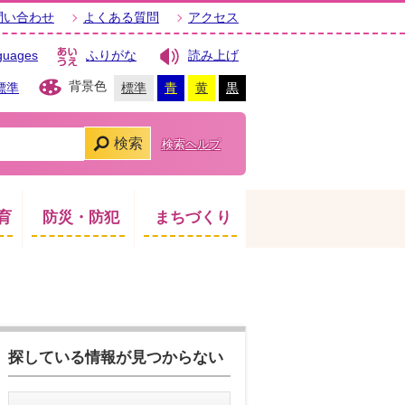
問い合わせ
よくある質問
アクセス
guages
ふりがな
読み上げ
背景色
標準
標準
青
黄
黒
検索
検索ヘルプ
育
防災・防犯
まちづくり
探している情報が見つからない