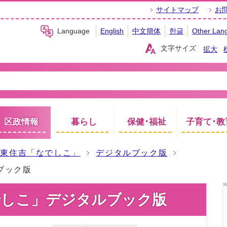
サイトマップ
お
Language
English
中文簡体
한글
Other Lan
文字サイズ
拡大
区政情報
暮らし
保健･福祉
子育て･教
報東住吉「なでしこ」
デジタルブック版
ブック版
でしこ」デジタルブック版