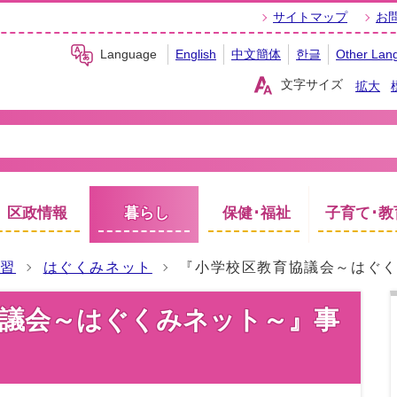
サイトマップ
お
Language
English
中文簡体
한글
Other Lan
文字サイズ
拡大
区政情報
暮らし
保健･福祉
子育て･教
学習
はぐくみネット
『小学校区教育協議会～はぐ
協議会～はぐくみネット～』事