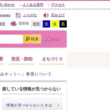
問い合わせ
よくある質問
アクセス
guages
ふりがな
読み上げ
背景色
標準
標準
青
黄
黒
検索
検索ヘルプ
育
防災・防犯
まちづくり
くみネット～』事業について
探している情報が見つからない
情報が見つからないときは