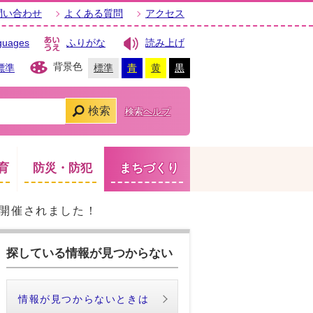
問い合わせ
よくある質問
アクセス
guages
ふりがな
読み上げ
背景色
標準
標準
青
黄
黒
検索
検索ヘルプ
育
防災・防犯
まちづくり
が開催されました！
探している情報が見つからない
情報が見つからないときは