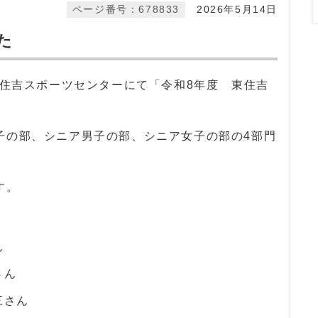
ページ番号：678833
2026年5月14日
た
東住吉スポーツセンターにて「令和8年度 東住吉
。
子の部、シニア男子の部、シニア女子の部の4部門
す。
ん
さん
三さん