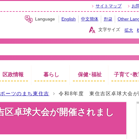
サイトマップ
お
Language
English
中文簡体
한글
Other Lan
文字サイズ
拡大
区政情報
暮らし
保健･福祉
子育て･教
スポーツのまち東住吉
令和8年度 東住吉区卓球大会
吉区卓球大会が開催されまし