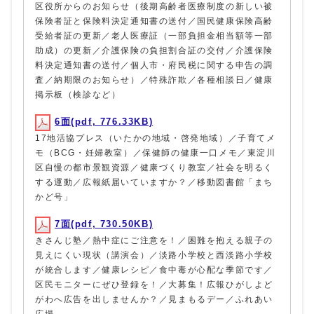
区役所からのお知らせ（後期高齢者医療制度の新しい被
保険者証と保険料決定通知書の送付／国民健康保険高齢
受給者証の更新／老人医療証（一部負担金相当額等一部
助成）の更新／介護保険の負担割合証の交付／介護保険
料決定通知書の送付／個人市・府民税に関する申告の調
査／納期限のお知らせ）／特殊詐欺／各種相談日／健康
掲示板（検診など）
6面(pdf, 776.33KB)
17地活協プレス（いたかの地域・啓発地域）／子育てメ
モ（BCG・妊婦教室）／保健師の健康一口メモ／東淀川
区自慢の都市景観資源／健康づくり教室／社会を明るく
する運動／広報紙届いていますか？／移動図書館「まち
かど号」
7面(pdf, 730.50KB)
きさんじ塾／熱中症にご注意を！／困難を抱える親子の
見えにくい現状（講演会）／淡路小学校と西淡路小学校
が統合します／健康レシピ／食中毒が心配な季節です／
区民モニターにぜひ登録を！／大募集！広報ひがしよど
がわへ広告を出しませんか？／見まもるデー／ふれあい
広場