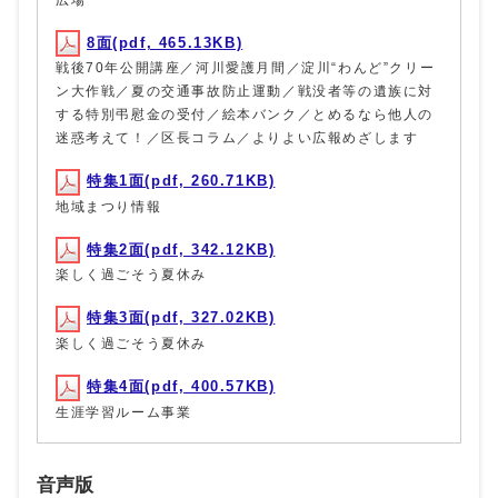
8面(pdf, 465.13KB)
戦後70年公開講座／河川愛護月間／淀川“わんど”クリー
ン大作戦／夏の交通事故防止運動／戦没者等の遺族に対
する特別弔慰金の受付／絵本バンク／とめるなら他人の
迷惑考えて！／区長コラム／よりよい広報めざします
特集1面(pdf, 260.71KB)
地域まつり情報
特集2面(pdf, 342.12KB)
楽しく過ごそう夏休み
特集3面(pdf, 327.02KB)
楽しく過ごそう夏休み
特集4面(pdf, 400.57KB)
生涯学習ルーム事業
音声版