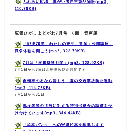
ふれあい広場 障がい者自主製品物販(mp3,
110.79KB)
広報ひがしよどがわ7月号 8面 音声版
「戦後70年 わたしの東淀川遺産」公開講座
戦争体験を聞こう(mp3, 322.79KB)
7月は「河川愛護月間」(mp3, 128.02KB)
7月1日から7日は水難事故防止週間です
自転車のるなら読もう 夏の交通事故防止運動
(mp3, 114.73KB)
7月1日から31日
戦没者等の遺族に対する特別弔慰金の請求を受
け付けています(mp3, 344.44KB)
「絵本バンク」への寄贈絵本を募集します