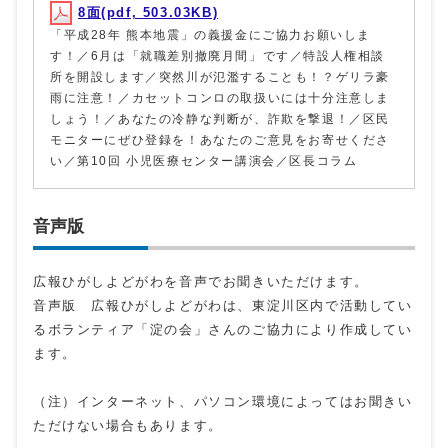
8面(pdf, 503.03KB)
「平成28年 熊本地震」の義援金にご協力お願いしま
す！／6月は「就職差別撤廃月間」です／特設人権相談
所を開設します／突然川が氾濫することも！？ゲリラ豪
雨に注意！／カセットコンロの取扱いには十分注意しま
しょう！／あなたの冷静な判断が、詐欺を撃退！／区民
モニターにぜひ登録を！あなたのご意見をお寄せくださ
い／第10回 小児医療センター講演会／区長コラム
音声版
広報ひがしよどがわを音声でお聞きいただけます。
音声版 広報ひがしよどがわは、東淀川区内で活動してい
るボランティア「淀の会」さんのご協力により作成してい
ます。
（注）インターネット、パソコン環境によってはお聞きい
ただけない場合もあります。