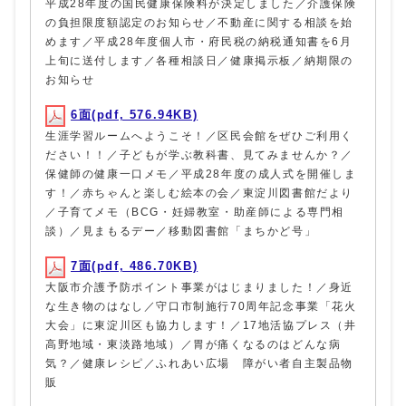
平成28年度の国民健康保険料が決定しました／介護保険
の負担限度額認定のお知らせ／不動産に関する相談を始
めます／平成28年度個人市・府民税の納税通知書を6月
上旬に送付します／各種相談日／健康掲示板／納期限の
お知らせ
6面(pdf, 576.94KB)
生涯学習ルームへようこそ！／区民会館をぜひご利用く
ださい！！／子どもが学ぶ教科書、見てみませんか？／
保健師の健康一口メモ／平成28年度の成人式を開催しま
す！／赤ちゃんと楽しむ絵本の会／東淀川図書館だより
／子育てメモ（BCG・妊婦教室・助産師による専門相
談）／見まもるデー／移動図書館「まちかど号」
7面(pdf, 486.70KB)
大阪市介護予防ポイント事業がはじまりました！／身近
な生き物のはなし／守口市制施行70周年記念事業「花火
大会」に東淀川区も協力します！／17地活協プレス（井
高野地域・東淡路地域）／胃が痛くなるのはどんな病
気？／健康レシピ／ふれあい広場 障がい者自主製品物
販