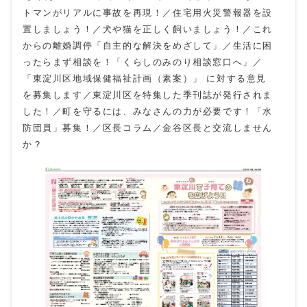
トマンがリアルに事故を再現！／住宅用火災警報器を設
置しましょう！／犬や猫を正しく飼いましょう！／これ
からの離婚調停「自主的な解決をめざして」／生活に困
ったらまず相談を！「くらしのみのり相談窓口へ」／
「東淀川区地域保健福祉計画（素案）」 に対する意見
を募集します／東淀川区を特集した季刊誌が発行されま
した！／町を守るには、みなさんの力が必要です！「水
防団員」募集！／区長コラム／金谷区長と交流しません
か？