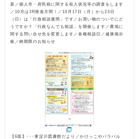
新／個人市・府民税に関する収入状況等の調査をします
／10月は3R推進月間！／10月17日（月）から23日
（日）は「行政相談週間」です／お買い物のついでにど
うですか？「行政なんでも相談」を開催します／農地に
関する問い合せ先を変更します／各種相談日／健康掲示
板／納期限のお知らせ
【6面】･･･東淀川図書館だより／かけっこやパラバル