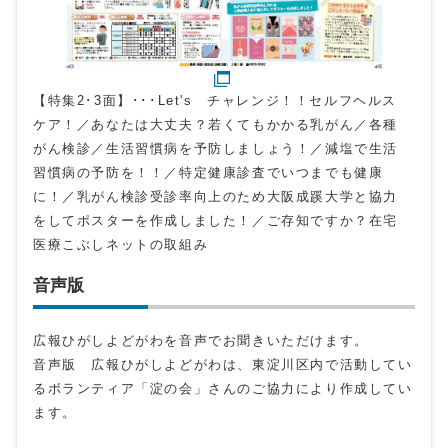
【特集2･3面】･･･Let's チャレンジ！！セルフヘルス
ケア！／あなたは大丈夫？若くてもかかる乳がん／各種
がん検診／生活習慣病を予防しましょう！／減塩で生活
習慣病の予防を！！／特定健康診査でいつまでも健康
に！／乳がん検診受診率向上のため大阪成蹊大学と協力
をしてポスターを作成しました！／ご存知ですか？在宅
医療こぶしネットの取組み
音声版
広報ひがしよどがわを音声でお聞きいただけます。
音声版 広報ひがしよどがわは、東淀川区内で活動してい
るボランティア「淀の会」さんのご協力により作成してい
ます。