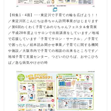
【特集1・4面】･･･東淀川で子育ての輪を広げよう！！
／東淀川区こんにちは赤ちゃん訪問事業がはじまります
／第6回わくわく子育てみのりちゃんフェスタ＆食育展
／平成28年度よりサロンで出前講座をしています／地域
で応援しています「子育てサロン・サークル」／子育て
で困ったら／絵本読み聞かせ事業／子育てに関する機関
や施設／大阪市内で子育ての相談の出来るところです／
地域子育て支援センター、つどいのひろば、おやこひろ
ば／急な病気やけがの時