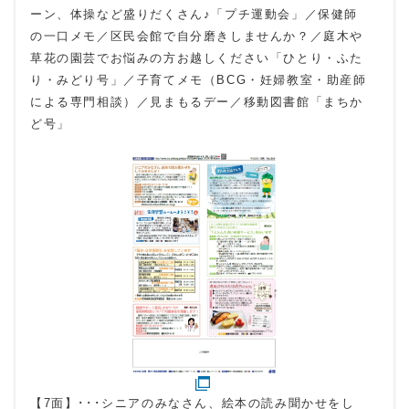
ーン、体操など盛りだくさん♪「プチ運動会」／保健師
の一口メモ／区民会館で自分磨きしませんか？／庭木や
草花の園芸でお悩みの方お越しください「ひとり・ふた
り・みどり号」／子育てメモ（BCG・妊婦教室・助産師
による専門相談）／見まもるデー／移動図書館「まちか
ど号」
【7面】･･･シニアのみなさん、絵本の読み聞かせをし