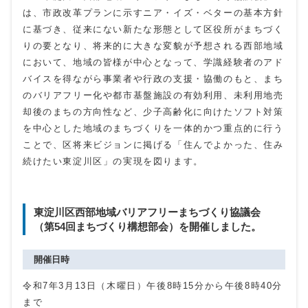
は、市政改革プランに示すニア・イズ・ベターの基本方針
に基づき、従来にない新たな形態として区役所がまちづく
りの要となり、将来的に大きな変貌が予想される西部地域
において、地域の皆様が中心となって、学識経験者のアド
バイスを得ながら事業者や行政の支援・協働のもと、まち
のバリアフリー化や都市基盤施設の有効利用、未利用地売
却後のまちの方向性など、少子高齢化に向けたソフト対策
を中心とした地域のまちづくりを一体的かつ重点的に行う
ことで、区将来ビジョンに掲げる「住んでよかった、住み
続けたい東淀川区」の実現を図ります。
東淀川区西部地域バリアフリーまちづくり協議会
（第54回まちづくり構想部会）を開催しました。
開催日時
令和7年3月13日（木曜日）午後8時15分から午後8時40分
まで