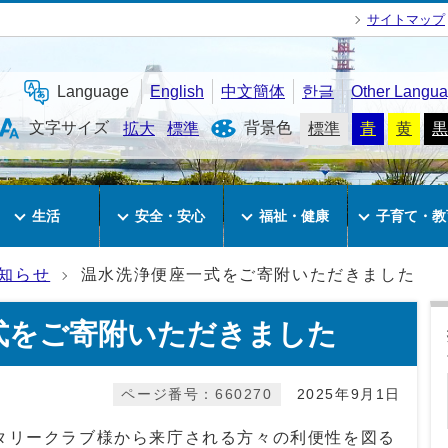
サイトマップ
Language
English
中文簡体
한글
Other Langu
文字サイズ
背景色
拡大
標準
標準
青
黄
黒
生活
安全・安心
福祉・健康
子育て・教
知らせ
温水洗浄便座一式をご寄附いただきました
式をご寄附いただきました
ページ番号：660270
2025年9月1日
ータリークラブ様から来庁される方々の利便性を図る