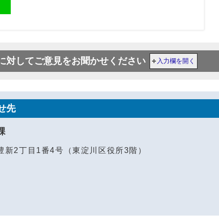
に対してご意見をお聞かせください
入力欄を開く
せ先
課
区豊新2丁目1番4号（東淀川区役所3階）