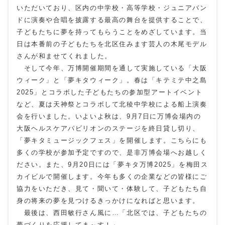
いただいており、区内の中学校・高等学校・ジュニアバン
ドに演奏や合唱を披露する最高の舞台を提供することで、
子どもたちに夢を持ってもらうことをめざしています。当
日は本番前の子どもたちを北区住みます芸人の木尾モデル
さんが和ませてくれました。
そして今年、万博開催期間を通して実施している「大阪
ウィーク」と「夢キタウィーク」。春は「キテミテ中之島
2025
」とコラボした子どもたちの参加型アートイベント
など、夏は天神祭とコラボして北稜中学校による船上演奏
会を行いました。いよいよ秋は、
9
月
7
日に万博会場内の
大阪ヘルスケアパビリオンのステージを終日貸し切り、
「夢キタミュージックフェス」を開催します。こちらにも
多くの学校が参加予定ですので、是非万博会場へお越しく
ださい。また、
9
月
20
日には「夢キタ万博
2025
」を梅田ス
カイビルで開催します。今年も多くの企業などの皆様にご
協力をいただき、見て・聞いて・体験して、子どもたち自
身の将来の夢を見つけるきっかけになればと思います。
最後は、西田敏行さん風に…「北区では、子どもたちの
夢づくりを応援してま～す！」