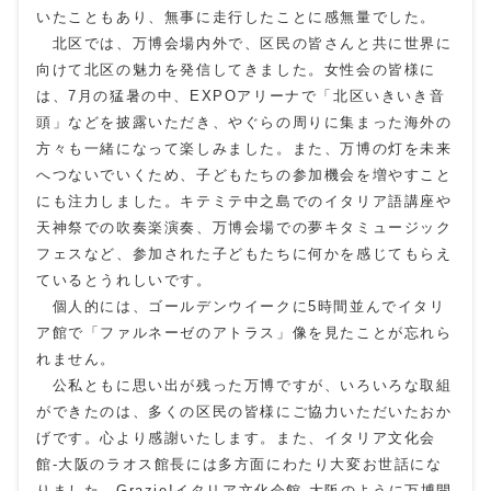
いたこともあり、無事に走行したことに感無量でした。
北区では、万博会場内外で、区民の皆さんと共に世界に
向けて北区の魅力を発信してきました。女性会の皆様に
は、7月の猛暑の中、EXPOアリーナで「北区いきいき音
頭」などを披露いただき、やぐらの周りに集まった海外の
方々も一緒になって楽しみました。また、万博の灯を未来
へつないでいくため、子どもたちの参加機会を増やすこと
にも注力しました。キテミテ中之島でのイタリア語講座や
天神祭での吹奏楽演奏、万博会場での夢キタミュージック
フェスなど、参加された子どもたちに何かを感じてもらえ
ているとうれしいです。
個人的には、ゴールデンウイークに5時間並んでイタリ
ア館で「ファルネーゼのアトラス」像を見たことが忘れら
れません。
公私ともに思い出が残った万博ですが、いろいろな取組
ができたのは、多くの区民の皆様にご協力いただいたおか
げです。心より感謝いたします。また、イタリア文化会
館-大阪のラオス館長には多方面にわたり大変お世話にな
りました。Grazie!イタリア文化会館-大阪のように万博開