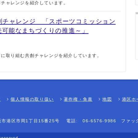
創チャレンジを紹介しています。
25 共創チャレンジ 「スポーツコミッション
続可能なまちづくりの推進～」
どに取り組む共創チャレンジを紹介しています。
方
個人情報の取り扱い
著作権・免責
地図
港区ホ
大阪市港区市岡1丁目15番25号
電話:
06-6576-9986
ファッ