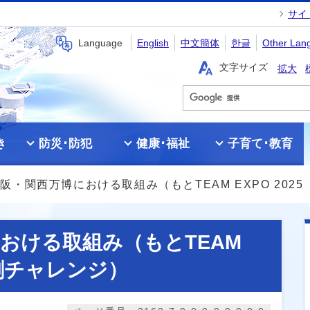
サイ
Language
English
中文簡体
한글
Other Lan
文字サイズ
拡大
き
防災･防犯
健康･福祉
子育て･教育
阪・関西万博における取組み（もとTEAM EXPO 202
おける取組み（もとTEAM
共創チャレンジ）