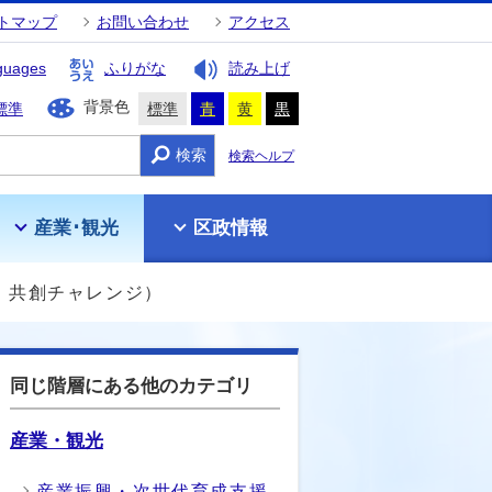
トマップ
お問い合わせ
アクセス
guages
ふりがな
読み上げ
背景色
標準
標準
青
黄
黒
検索
検索ヘルプ
産業･観光
区政情報
5 共創チャレンジ）
同じ階層にある他のカテゴリ
産業・観光
産業振興・次世代育成支援