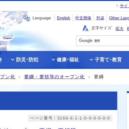
サイ
Language
English
中文簡体
한글
Other Lan
文字サイズ
拡大
き
防災･防犯
健康･福祉
子育て･教育
ープン化
要綱・要領等のオープン化
要綱
ページ番号：3166-6-1-1-0-0-0-0-0-0