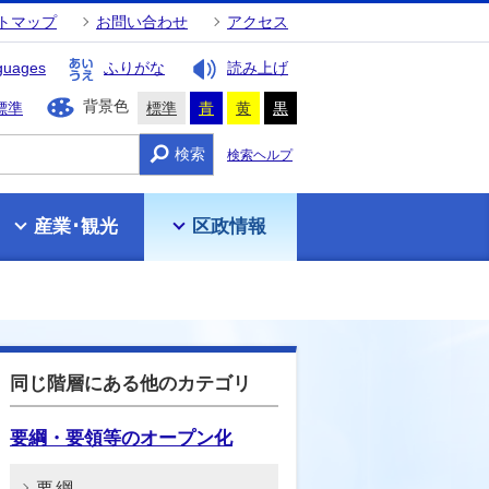
トマップ
お問い合わせ
アクセス
guages
ふりがな
読み上げ
背景色
標準
標準
青
黄
黒
検索
検索ヘルプ
産業･観光
区政情報
同じ階層にある他のカテゴリ
要綱・要領等のオープン化
要綱