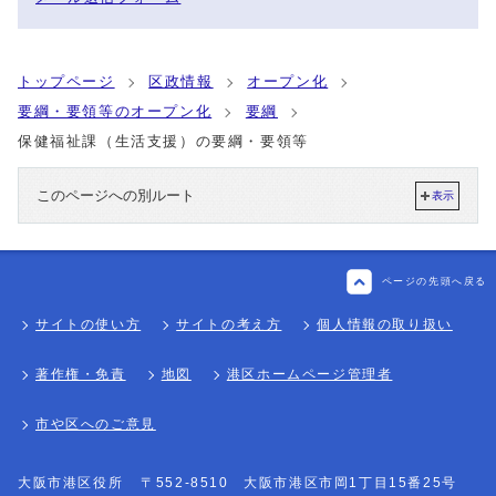
トップページ
区政情報
オープン化
要綱・要領等のオープン化
要綱
保健福祉課（生活支援）の要綱・要領等
このページへの別ルート
表示
ページの先頭へ戻る
サイトの使い方
サイトの考え方
個人情報の取り扱い
著作権・免責
地図
港区ホームページ管理者
市や区へのご意見
大阪市港区役所
〒552-8510 大阪市港区市岡1丁目15番25号