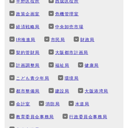
平野区役所
西成区役所
政策企画室
危機管理室
経済戦略局
中央卸売市場
IR推進局
市民局
財政局
契約管財局
大阪都市計画局
計画調整局
福祉局
健康局
こども青少年局
環境局
都市整備局
建設局
大阪港湾局
会計室
消防局
水道局
教育委員会事務局
行政委員会事務局