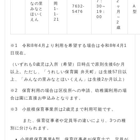
7：
2
なの里
岡
7632-
30～
ヶ
A
みなと
1-
5476
19：
月
型
ほいく
1-
00
～
えん
21
2
歳
※1 令和8年4月より利用を希望する場合は令和8年4月1
日現在。
（いずれも0歳児は入所（希望）日時点で原則生後6か月
以上。ただし、「うれしい保育園 弁天町」は生後57日以
上、「みんなの里みなとほいくえん」は生後2か月以上）
※2 保育利用の場合は区役所への申請、幼稚園利用の場
合は園に直接お申込みとなります。
※3 小規模保育事業所は2歳児まで利用可能です。
また、保育従事者や定員等の違いにより、3つの種
別に分けられます。
小規模保育事業A型…保育従事者が保育士で、定員が