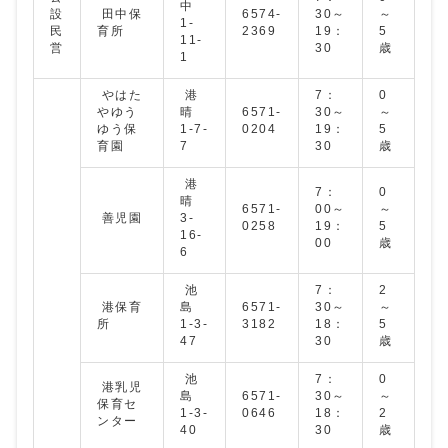
中
設
田中保
6574-
30～
～
1-
民
育所
2369
19：
5
11-
営
30
歳
1
やはた
港
7：
0
やゆう
晴
6571-
30～
～
ゆう保
1-7-
0204
19：
5
育園
7
30
歳
港
7：
0
晴
6571-
00～
～
善児園
3-
0258
19：
5
16-
00
歳
6
池
7：
2
港保育
島
6571-
30～
～
所
1-3-
3182
18：
5
47
30
歳
池
7：
0
港乳児
島
6571-
30～
～
保育セ
1-3-
0646
18：
2
ンター
40
30
歳