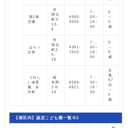
市
7：
0
岡元
第2善
6585-
00～
～
町3-
児園
3030
19：
5
13-
00
歳
8
市
7：
0
岡元
はらっ
4301‐
00～
～
町2-
ぱ舎
7010
19：
5
5-
00
歳
26
生
後
うれし
南
7：
57
い保育
市岡
6584-
30～
日
園 弁
2-6-
6621
19：
～
天町
19
30
5
歳
【港区内】認定こども園一覧※2
利