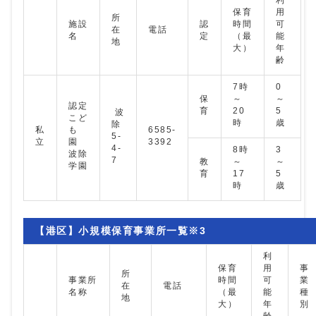
保育
用
所
施設
認
時間
可
在
電話
名
定
（最
能
地
大）
年
齢
7時
0
保
～
～
認定
育
20
5
波
こど
時
歳
除
私
も
6585-
5-
立
園
3392
4-
8時
3
波除
7
教
～
～
学園
育
17
5
時
歳
【港区】小規模保育事業所一覧※3
利
保育
用
事
所
事業所
時間
可
業
在
電話
名称
（最
能
種
地
大）
年
別
齢