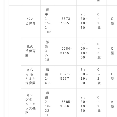
田
中
7：
0
バン
1-
6573-
30～
～
C
ビ保育
15-
7685
18：
2
型
1-
30
歳
103
波
8：
0
風の
除
6584-
00～
～
C
丘保育
3-
5155
18：
2
型
園
7-
00
歳
18
きら
磯
8：
0
ら も
路
6571-
00～
～
C
とまち
1-
5277
19：
2
型
保育園
4-3
00
歳
磯
キン
路
7：
0
グダ
2-
6585-
30～
～
A
ム・キ
16-
9586
19：
2
型
ッズ磯
22
30
歳
路
1F