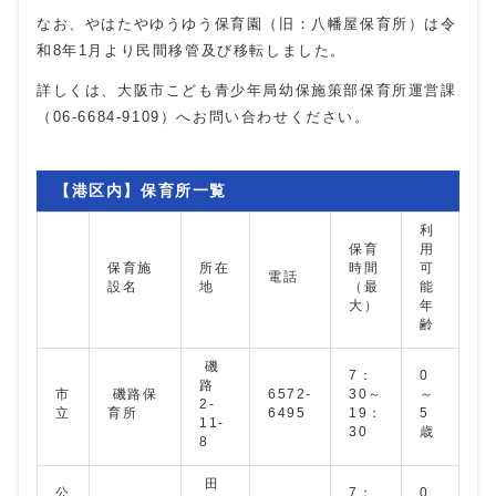
なお、やはたやゆうゆう保育園（旧：八幡屋保育所）は令
和8年1月より民間移管及び移転しました。
詳しくは、大阪市こども青少年局幼保施策部保育所運営課
（06-6684-9109）へお問い合わせください。
【港区内】保育所一覧
利
保育
用
保育施
所在
時間
可
電話
設名
地
（最
能
大）
年
齢
磯
7：
0
路
市
磯路保
6572-
30～
～
2-
立
育所
6495
19：
5
11-
30
歳
8
田
公
7：
0