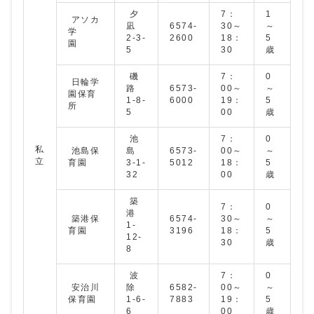
夕
7：
1
アソカ
凪
6574-
30～
～
学
2-3-
2600
18：
5
園
5
30
歳
磯
7：
0
日輪学
路
6573-
00～
～
園保育
1-8-
6000
19：
5
所
5
00
歳
池
7：
0
私
池島保
島
6573-
00～
～
立
育園
3-1-
5012
18：
5
32
00
歳
築
7：
0
港
築港保
6574-
30～
～
1-
育園
3196
18：
5
12-
30
歳
8
波
7：
0
安治川
除
6582-
00～
～
保育園
1-6-
7883
19：
5
6
00
歳