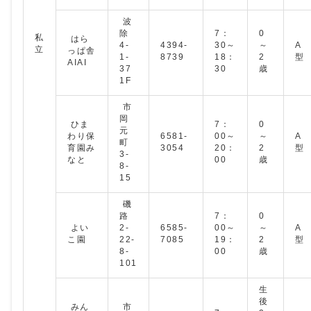
波
除
7：
0
私
はら
4-
4394-
30～
～
A
立
っぱ舎
1-
8739
18：
2
型
AIAI
37
30
歳
1F
市
岡
ひま
7：
0
元
わり保
6581‐
00～
～
A
町
育園み
3054
20：
2
型
3-
なと
00
歳
8-
15
磯
路
7：
0
よい
2-
6585-
00～
～
A
こ園
22-
7085
19：
2
型
8-
00
歳
101
生
後
みん
市