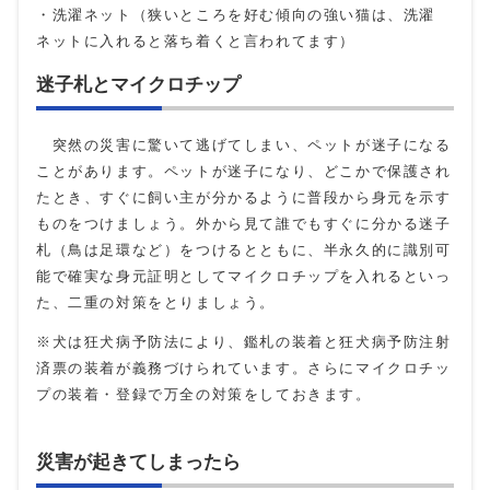
・洗濯ネット（狭いところを好む傾向の強い猫は、洗濯
ネットに入れると落ち着くと言われてます）
迷子札とマイクロチップ
突然の災害に驚いて逃げてしまい、ペットが迷子になる
ことがあります。ペットが迷子になり、どこかで保護され
たとき、すぐに飼い主が分かるように普段から身元を示す
ものをつけましょう。外から見て誰でもすぐに分かる迷子
札（鳥は足環など）をつけるとともに、半永久的に識別可
能で確実な身元証明としてマイクロチップを入れるといっ
た、二重の対策をとりましょう。
※犬は狂犬病予防法により、鑑札の装着と狂犬病予防注射
済票の装着が義務づけられています。さらにマイクロチッ
プの装着・登録で万全の対策をしておきます。
災害が起きてしまったら