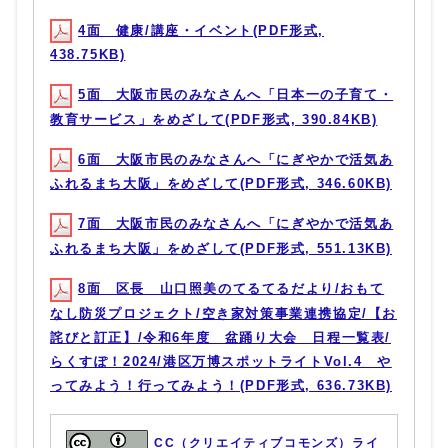
4面 健康/講座・イベント(PDF形式,
438.75KB)
5面 大阪市民のみなさんへ「日本一の子育て・
教育サービス」をめざして(PDF形式, 390.84KB)
6面 大阪市民のみなさんへ「にぎやかで活気あ
ふれるまち大阪」をめざして(PDF形式, 346.60KB)
7面 大阪市民のみなさんへ「にぎやかで活気あ
ふれるまち大阪」をめざして(PDF形式, 551.13KB)
8面 区長 山口照美のてるてるだより/おもて
なし防災プロジェクト/空き家対策事業連携協定/【お
詫びと訂正】/令和6年度 盆踊り大会 日程一覧表/
らくすぽ！2024/港区万博スポットライトVol.4 や
ってみよう！行ってみよう！(PDF形式, 636.73KB)
CC（クリエイティブコモンズ）ライ