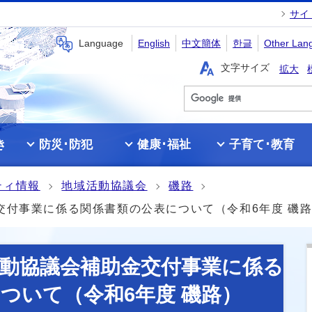
サイ
Language
English
中文簡体
한글
Other Lan
文字サイズ
拡大
き
防災･防犯
健康･福祉
子育て･教育
ティ情報
地域活動協議会
磯路
交付事業に係る関係書類の公表について（令和6年度 磯
動協議会補助金交付事業に係る
ついて（令和6年度 磯路）