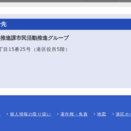
せ先
り推進課市民活動推進グループ
1丁目15番25号（港区役所5階）
方
個人情報の取り扱い
著作権・免責
地図
港区ホ