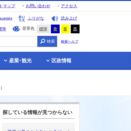
トマップ
お問い合わせ
アクセス
guages
ふりがな
読み上げ
背景色
標準
標準
青
黄
黒
検索
検索ヘルプ
産業･観光
区政情報
路）
探している情報が見つからない