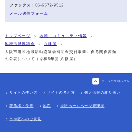
ファックス：
06-6572-9512
メール送信フォーム
トップページ
地域・コミュニティ情報
地域活動協議会
八幡屋
大阪市港区地域活動協議会補助金交付事業に係る関係書類
の公表について（令和6年度 八幡屋）
ページの先頭へ戻る
サイトの使い方
サイトの考え方
個人情報の取り扱い
著作権・免責
地図
港区ホームページ管理者
市や区へのご意見