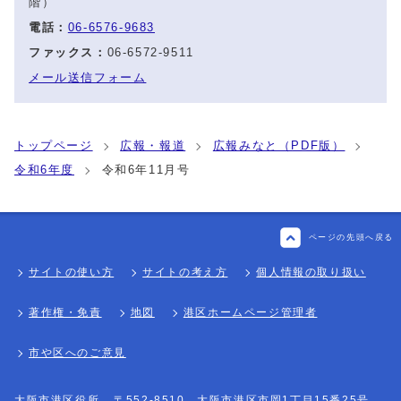
階）
電話：
06-6576-9683
ファックス：
06-6572-9511
メール送信フォーム
トップページ
広報・報道
広報みなと（PDF版）
令和6年度
令和6年11月号
ページの先頭へ戻る
サイトの使い方
サイトの考え方
個人情報の取り扱い
著作権・免責
地図
港区ホームページ管理者
市や区へのご意見
大阪市港区役所
〒552-8510 大阪市港区市岡1丁目15番25号