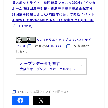
博スポットライト「港区健康フェスタ2024」/イルカ
ルーム/第2回港中学校・築港中学校学校適正配置検
討回議を開催しました/消防署において開放イベント
を実施します/第16回MINATO天保山まつり(PDF形
式, 1.19MB)
CC（クリエイティブコモンズ）ライ
センス
における
CC-BY4.0
で提供いた
します。
オープンデータを探す
大阪市オープンデータポータルサイト
SNSリンクは別ウィンドウで開きます