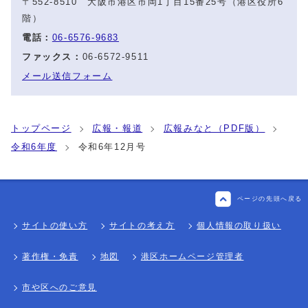
〒552-8510 大阪市港区市岡1丁目15番25号（港区役所6
階）
電話：
06-6576-9683
ファックス：
06-6572-9511
メール送信フォーム
トップページ
広報・報道
広報みなと（PDF版）
令和6年度
令和6年12月号
ページの先頭へ戻る
サイトの使い方
サイトの考え方
個人情報の取り扱い
著作権・免責
地図
港区ホームページ管理者
市や区へのご意見