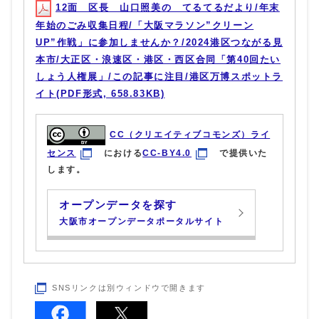
12面 区長 山口照美の てるてるだより/年末
年始のごみ収集日程/「大阪マラソン”クリーン
UP”作戦」に参加しませんか？/2024港区つながる見
本市/大正区・浪速区・港区・西区合同「第40回たい
しょう人権展」/この記事に注目/港区万博スポットラ
イト(PDF形式, 658.83KB)
CC（クリエイティブコモンズ）ライ
センス
における
CC-BY4.0
で提供いた
します。
オープンデータを探す
大阪市オープンデータポータルサイト
SNSリンクは別ウィンドウで開きます