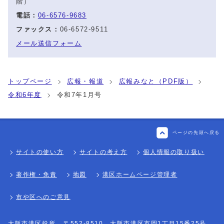
階）
電話：
06-6576-9683
ファックス：
06-6572-9511
メール送信フォーム
トップページ
広報・報道
広報みなと（PDF版）
令和6年度
令和7年1月号
ページの先頭へ戻る
サイトの使い方
サイトの考え方
個人情報の取り扱い
著作権・免責
地図
港区ホームページ管理者
市や区へのご意見
大阪市港区役所
〒552-8510 大阪市港区市岡1丁目15番25号