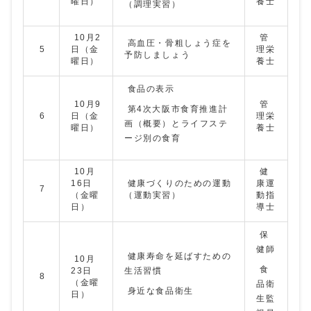
曜日）
養士
（調理実習）
10月2
管
高血圧・骨粗しょう症を
5
日（金
理栄
予防しましょう
曜日）
養士
食品の表示
10月9
管
第4次大阪市食育推進計
6
日（金
理栄
画（概要）とライフステ
曜日）
養士
ージ別の食育
10月
健
16日
健康づくりのための運動
康運
7
（金曜
（運動実習）
動指
日）
導士
保
健師
健康寿命を延ばすための
10月
食
23日
生活習慣
8
（金曜
品衛
身近な食品衛生
日）
生監