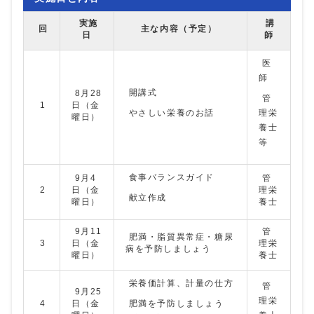
実施
講
回
主な内容（予定）
日
師
医
師
開講式
8月28
管
1
日（金
やさしい栄養のお話
理栄
曜日）
養士
等
食事バランスガイド
9月4
管
2
日（金
理栄
献立作成
曜日）
養士
9月11
管
肥満・脂質異常症・糖尿
3
日（金
理栄
病を予防しましょう
曜日）
養士
栄養価計算、計量の仕方
管
9月25
理栄
4
日（金
肥満を予防しましょう