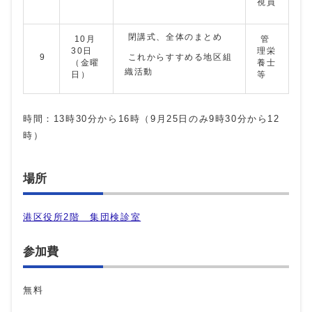
視員
閉講式、全体のまとめ
10月
管
30日
理栄
9
これからすすめる地区組
（金曜
養士
織活動
日）
等
時間：13時30分から16時（9月25日のみ9時30分から12
時）
場所
港区役所2階 集団検診室
参加費
無料