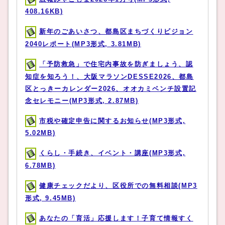
408.16KB)
新年のごあいさつ、都島区まちづくりビジョン
2040レポート(MP3形式, 3.81MB)
「予防救急」で住宅内事故を防ぎましょう、認
知症を知ろう！、大阪マラソンDESSE2026、都島
区とっきーカレンダー2026、オオカミベンチ設置記
念セレモニー(MP3形式, 2.87MB)
市税や確定申告に関するお知らせ(MP3形式,
5.02MB)
くらし・手続き、イベント・講座(MP3形式,
6.78MB)
健康チェックだより、区役所での無料相談(MP3
形式, 9.45MB)
あなたの「育活」応援します！子育て情報すく