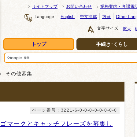
サイトマップ
お問い合わせ
業務案内・各課電
Language
English
中文簡体
한글
Other Lan
文字サイズ
拡大
トップ
手続き･くらし
その他募集
ページ番号：3221-6-0-0-0-0-0-0-0-0
ロゴマークとキャッチフレーズを募集し