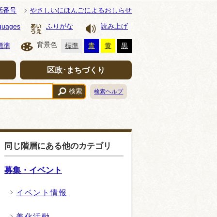
話番号
やさしいにほんごによるおしらせ
guages
ふりがな
読み上げ
背景色
標準
標準
青
黄
黒
区政･まちづくり
検索
検索ヘルプ
同じ階層にある他のカテゴリ
募集・イベント
イベント情報
美化活動